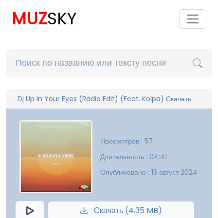
MUZ
SKY
Dj Up In Your Eyes (Radio Edit) (Feat. Kolpa) Скачать
Просмотров : 57
Длительность : 04:41
Опубликовано : 15 август 2024
Скачать (4.35 MB)