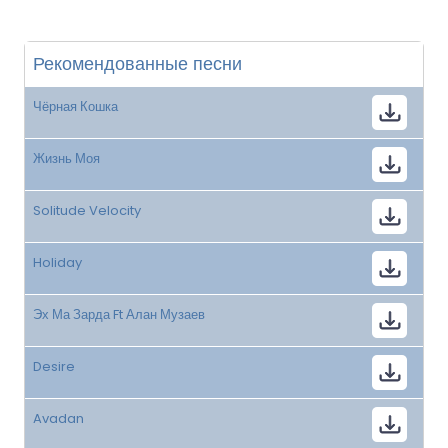
Рекомендованные песни
Чёрная Кошка
Жизнь Моя
Solitude Velocity
Holiday
Эх Ма Зарда Ft Алан Музаев
Desire
Avadan